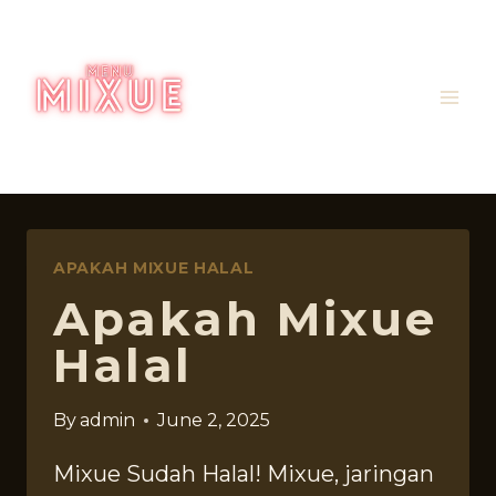
Skip
to
content
APAKAH MIXUE HALAL
Apakah Mixue
Halal
By
admin
June 2, 2025
Mixue Sudah Halal! Mixue, jaringan