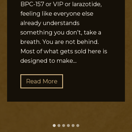
BPC-157 or VIP or larazotide,
feeling like everyone else
already understands
something you don’t, take a
breath. You are not behind.
Most of what gets sold here is
designed to make…
T
Read More
h
e
G
u
t