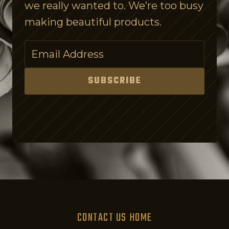
we really wanted to. We’re too busy
C
making beautiful products.
o
n
f
u
SUBSCRIBE
s
i
n
g
o
n
P
u
CONTACT US
HOME
r