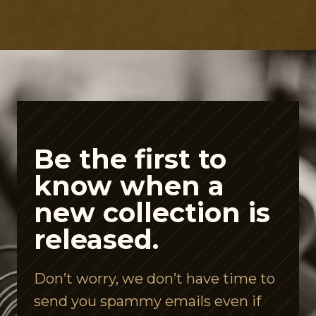
P
e
p
t
i
d
e
Be the first to
A
know when a
i
new collection is
s
released.
l
e
Don’t worry, we don’t have time to
I
send you spammy emails even if
s