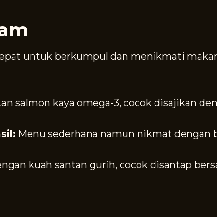
lam
epat untuk berkumpul dan menikmati makana
kan salmon kaya omega-3, cocok disajikan de
il:
Menu sederhana namun nikmat dengan ba
gan kuah santan gurih, cocok disantap bersa